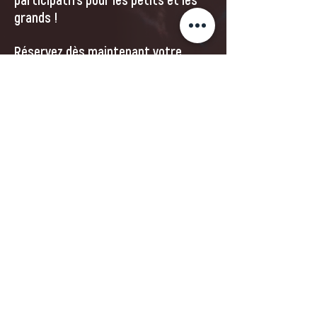
participatifs pour les petits et les
grands !
Réservez dès maintenant votre
spectacle de Noël prochain à l’agence
ComO7Events !
Nous contacter
SAS COMO7EVENTS
16 Rue du Général Morin
27220 Saint André de l'Eure
France
Tél :
+33 (0) 6 63 42 75 62
E-mail :
a.lemaire@como7events.fr
© Tous droits réservés à ComO7Events I 20
26
I
Mentions légales
I
Politique de confidentialité