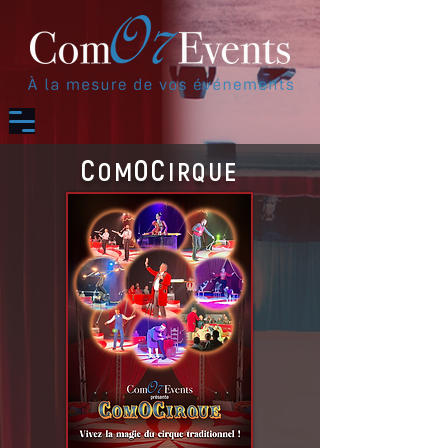
C
OC
OM
IRQUE